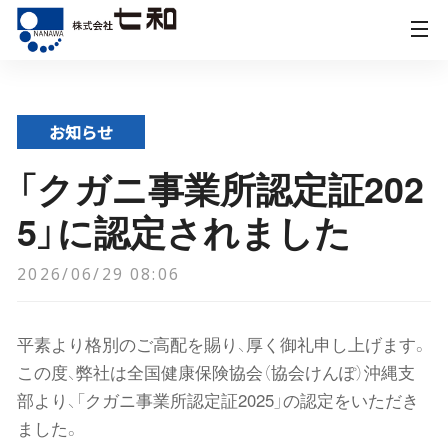
t
o
g
g
お知らせ
l
e
「クガニ事業所認定証202
n
5」に認定されました
a
v
2026/06/29 08:06
i
g
a
平素より格別のご高配を賜り、厚く御礼申し上げます。
t
この度、弊社は全国健康保険協会（協会けんぽ）沖縄支
i
部より、「クガニ事業所認定証2025」の認定をいただき
o
ました。