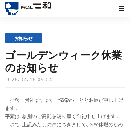
t
o
g
g
お知らせ
l
e
ゴールデンウィーク休業
n
のお知らせ
a
v
2026/04/16 09:04
i
g
a
拝啓 貴社ますますご清栄のこととお慶び申し上げ
t
ます。
i
平素は、格別のご高配を賜り厚く御礼申し上げます。
o
さて、上記みだしの件につきまして、ＧＷ休暇のため